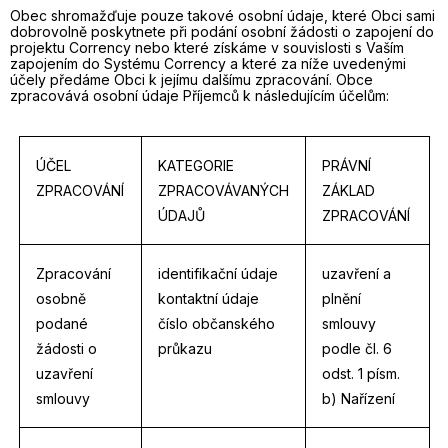
Obec shromažďuje pouze takové osobní údaje, které Obci sami
dobrovolně poskytnete při podání osobní žádosti o zapojení do
projektu Corrency nebo které získáme v souvislosti s Vaším
zapojením do Systému Corrency a které za níže uvedenými
účely předáme Obci k jejímu dalšímu zpracování. Obce
zpracovává osobní údaje Příjemců k následujícím účelům:
ÚČEL
KATEGORIE
PRÁVNÍ
ZPRACOVÁNÍ
ZPRACOVÁVANÝCH
ZÁKLAD
ÚDAJŮ
ZPRACOVÁNÍ
Zpracování
identifikační údaje
uzavření a
osobně
kontaktní údaje
plnění
podané
číslo občanského
smlouvy
žádosti o
průkazu
podle čl. 6
uzavření
odst. 1 písm.
smlouvy
b) Nařízení