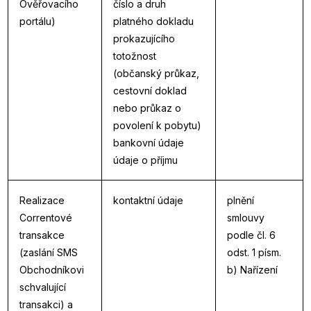
Ověřovacího
číslo a druh
portálu)
platného dokladu
prokazujícího
totožnost
(občanský průkaz,
cestovní doklad
nebo průkaz o
povolení k pobytu)
bankovní údaje
údaje o příjmu
Realizace
kontaktní údaje
plnění
Correntové
smlouvy
transakce
podle čl. 6
(zaslání SMS
odst. 1 písm.
Obchodníkovi
b) Nařízení
schvalující
transakci) a