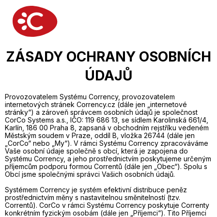
ZÁSADY OCHRANY OSOBNÍCH
ÚDAJŮ
Provozovatelem Systému Corrency, provozovatelem
internetových stránek Corrency.cz (dále jen „internetové
stránky“) a zároveň správcem osobních údajů je společnost
CorCo Systems a.s., IČO: 119 686 13, se sídlem Karolinská 661/4,
Karlín, 186 00 Praha 8, zapsaná v obchodním rejstříku vedeném
Městským soudem v Praze, oddíl B, vložka 26744 (dále jen
„CorCo“ nebo „My“). V rámci Systému Corrency zpracováváme
Vaše osobní údaje společně s obcí, která je zapojena do
Systému Corrency, a jeho prostřednictvím poskytujeme určeným
příjemcům podporu formou Correntů (dále jen „Obec“). Spolu s
Obcí jsme společnými správci Vašich osobních údajů.
Systémem Corrency je systém efektivní distribuce peněz
prostřednictvím měny s nastavitelnou směnitelností (tzv.
Correntů). CorCo v rámci Systému Corrency poskytuje Correnty
konkrétním fyzickým osobám (dále jen „Příjemci“). Tito Příjemci