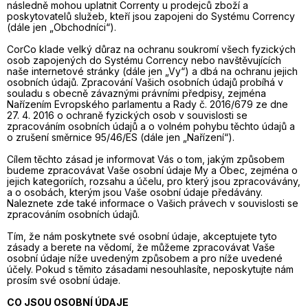
následně mohou uplatnit Correnty u prodejců zboží a
poskytovatelů služeb, kteří jsou zapojeni do Systému Corrency
(dále jen „Obchodníci“).
CorCo klade velký důraz na ochranu soukromí všech fyzických
osob zapojených do Systému Corrency nebo navštěvujících
naše internetové stránky (dále jen „Vy“) a dbá na ochranu jejich
osobních údajů. Zpracování Vašich osobních údajů probíhá v
souladu s obecně závaznými právními předpisy, zejména
Nařízením Evropského parlamentu a Rady č. 2016/679 ze dne
27. 4. 2016 o ochraně fyzických osob v souvislosti se
zpracováním osobních údajů a o volném pohybu těchto údajů a
o zrušení směrnice 95/46/ES (dále jen „Nařízení“).
Cílem těchto zásad je informovat Vás o tom, jakým způsobem
budeme zpracovávat Vaše osobní údaje My a Obec, zejména o
jejich kategoriích, rozsahu a účelu, pro který jsou zpracovávány,
a o osobách, kterým jsou Vaše osobní údaje předávány.
Naleznete zde také informace o Vašich právech v souvislosti se
zpracováním osobních údajů.
Tím, že nám poskytnete své osobní údaje, akceptujete tyto
zásady a berete na vědomí, že můžeme zpracovávat Vaše
osobní údaje níže uvedeným způsobem a pro níže uvedené
účely. Pokud s těmito zásadami nesouhlasíte, neposkytujte nám
prosím své osobní údaje.
CO JSOU OSOBNÍ ÚDAJE