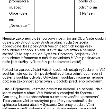
propagaci a
podle čl. 6
službách
odst. 1 písm.
Obce (dále
f) Nařízení
jen
„Newsletter“)
Nemáte zákonem uloženou povinnost nám ani Obci Vaše osobní
údaje poskytnout, poskytnutí osobních údajů je zcela
dobrovolné. Bez poskytnutí Vašich osobních údajů však
nebudeme schopni s Vámi uzavřít smluvní vztah a nebude
možné Vaše zapojení do Systému Corrency. Stejně tak Vás
nebudeme informovat o našich novinkách či Vám poskytovat
naše jiné služby (vůbec či v požadované kvalitě).
Pokud ke zpracovávání Vašich osobních údajů vyžadujeme Váš
souhlas, jste oprávněni poskytnutí souhlasu odmítnout nebo již
udělený souhlas odvolat. Odvoláním souhlasu nicméně nebude
dotčena zákonnost zpracování v období před jeho odvoláním.
Jste-li Příjemcem, vezměte prosím na vědomí, že osobní údaje,
které zadáte v rámci Vaší žádosti o zapojení do Systému
Corrency, budou předmětem automatizovaného zpracování.
Toto zpracování je nezbytné pro účely rozhodnutí, zda
splňujete kritéria účasti v Systému Corrency a zda s Vámi
můžeme uzavřít smlouvu. K automatizovanému zpracování