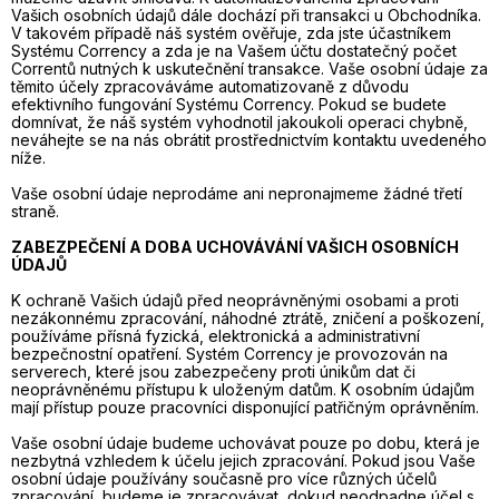
Vašich osobních údajů dále dochází při transakci u Obchodníka.
V takovém případě náš systém ověřuje, zda jste účastníkem
Systému Corrency a zda je na Vašem účtu dostatečný počet
Correntů nutných k uskutečnění transakce. Vaše osobní údaje za
těmito účely zpracováváme automatizovaně z důvodu
efektivního fungování Systému Corrency. Pokud se budete
domnívat, že náš systém vyhodnotil jakoukoli operaci chybně,
neváhejte se na nás obrátit prostřednictvím kontaktu uvedeného
níže.
Vaše osobní údaje neprodáme ani nepronajmeme žádné třetí
straně.
ZABEZPEČENÍ A DOBA UCHOVÁVÁNÍ VAŠICH OSOBNÍCH
ÚDAJŮ
K ochraně Vašich údajů před neoprávněnými osobami a proti
nezákonnému zpracování, náhodné ztrátě, zničení a poškození,
používáme přísná fyzická, elektronická a administrativní
bezpečnostní opatření. Systém Corrency je provozován na
serverech, které jsou zabezpečeny proti únikům dat či
neoprávněnému přístupu k uloženým datům. K osobním údajům
mají přístup pouze pracovníci disponující patřičným oprávněním.
Vaše osobní údaje budeme uchovávat pouze po dobu, která je
nezbytná vzhledem k účelu jejich zpracování. Pokud jsou Vaše
osobní údaje používány současně pro více různých účelů
zpracování, budeme je zpracovávat, dokud neodpadne účel s