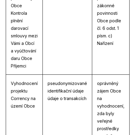
Obce
zákonné
Kontrola
povinnosti
plnění
Obce podle
darovací
čl. 6 odst. 1
smlouvy mezi
písm. c)
Vámi a Obcí
Nařízení
a vyúčtování
daru Obce
Příjemci
Vyhodnocení
pseudonymizované
oprávněný
projektu
identifikační údaje
zájem Obce
Corrency na
údaje o transakcích
na
území Obce
vyhodnocení,
zda byly
veřejné
prostředky