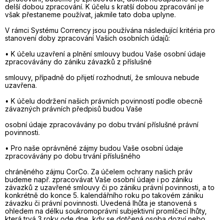
delší dobou zpracování. K účelu s kratší dobou zpracování je
však přestaneme používat, jakmile tato doba uplyne.
V rámci Systému Corrency jsou používána následující kritéria pro
stanovení doby zpracování Vašich osobních údajů:
• K účelu uzavření a plnění smlouvy budou Vaše osobní údaje
zpracovávány do zániku závazků z příslušné
smlouvy, případně do přijetí rozhodnutí, že smlouva nebude
uzavřena.
• K účelu dodržení našich právních povinností podle obecně
závazných právních předpisů budou Vaše
osobní údaje zpracovávány po dobu trvání příslušné právní
povinnosti.
• Pro naše oprávněné zájmy budou Vaše osobní údaje
zpracovávány po dobu trvání příslušného
chráněného zájmu CorCo. Za účelem ochrany našich práv
budeme např. zpracovávat Vaše osobní údaje i po zániku
závazků z uzavřené smlouvy či po zániku právní povinnosti, a to
konkrétně do konce 5. kalendářního roku po takovém zániku
závazku či právní povinnosti. Uvedená lhůta je stanovená s
ohledem na délku soukromoprávní subjektivní promlčecí lhůty,
která trvá 3 roky ode dne, kdy se dotčená osoba dozví nebo