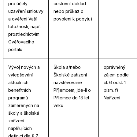
pro účely
cestovní doklad
uzavření smlouvy
nebo průkaz o
a ověření Vaší
povolení k pobytu)
totožnosti, např.
prostřednictvím
Ověřovacího
portálu
Vývoj nových a
Škola a/nebo
oprávněný
vylepšování
Školské zařízení
zájem podle
aktuálních
navštěvované
čl. 6 odst. 1
benefitních
Příjemcem, jde-li o
písm. f)
programů
Příjemce do 18 let
Nařízení
zaměřených na
věku
školy a školská
zařízení
naplňujících
definici dle § 7