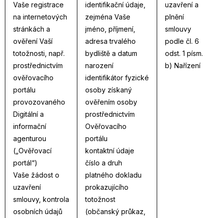
Vaše registrace
identifikační údaje,
uzavření a
na internetových
zejména Vaše
plnění
stránkách a
jméno, příjmení,
smlouvy
ověření Vaší
adresa trvalého
podle čl. 6
totožnosti, např.
bydliště a datum
odst. 1 písm.
prostřednictvím
narození
b) Nařízení
ověřovacího
identifikátor fyzické
portálu
osoby získaný
provozovaného
ověřením osoby
Digitální a
prostřednictvím
informační
Ověřovacího
agenturou
portálu
(„Ověřovací
kontaktní údaje
portál“)
číslo a druh
Vaše žádost o
platného dokladu
uzavření
prokazujícího
smlouvy, kontrola
totožnost
osobních údajů
(občanský průkaz,