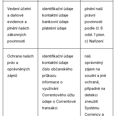
Vedení účetní
identifikační údaje
plnění naší
a daňové
kontaktní údaje
právní
evidence a
bankovní údaje
povinnosti
plnění našich
platební údaje
podle čl. 6
zákonných
odst. 1 písm.
povinností
c) Nařízení
Ochrana našich
identifikační údaje
náš
práv a
kontaktní údaje
oprávněný
oprávněných
číslo občanského
zájem na
zájmů
průkazu
soudní a jiné
informace o
ochraně,
využívání
případně na
Correntového účtu
detekci
údaje o Correntové
zneužití
transakci
Systému
Corrency a