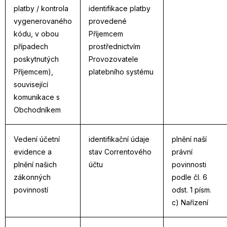
platby / kontrola
identifikace platby
vygenerovaného
provedené
kódu, v obou
Příjemcem
případech
prostřednictvím
poskytnutých
Provozovatele
Příjemcem),
platebního systému
související
komunikace s
Obchodníkem
Vedení účetní
identifikační údaje
plnění naší
evidence a
stav Correntového
právní
plnění našich
účtu
povinnosti
zákonných
podle čl. 6
povinností
odst. 1 písm.
c) Nařízení