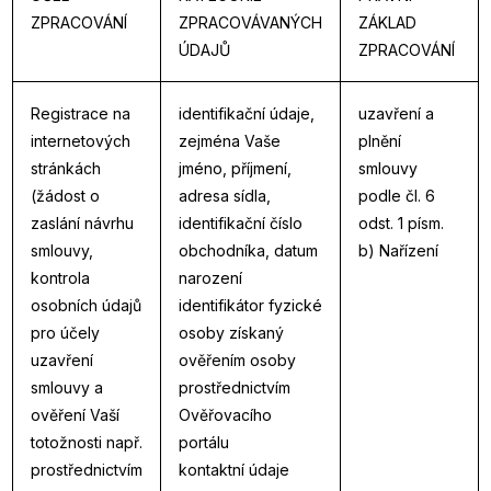
ZPRACOVÁNÍ
ZPRACOVÁVANÝCH
ZÁKLAD
ÚDAJŮ
ZPRACOVÁNÍ
Registrace na
identifikační údaje,
uzavření a
internetových
zejména Vaše
plnění
stránkách
jméno, příjmení,
smlouvy
(žádost o
adresa sídla,
podle čl. 6
zaslání návrhu
identifikační číslo
odst. 1 písm.
smlouvy,
obchodníka, datum
b) Nařízení
kontrola
narození
osobních údajů
identifikátor fyzické
pro účely
osoby získaný
uzavření
ověřením osoby
smlouvy a
prostřednictvím
ověření Vaší
Ověřovacího
totožnosti např.
portálu
prostřednictvím
kontaktní údaje