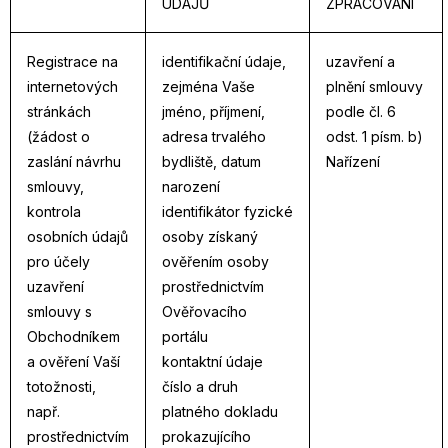
ÚDAJŮ
ZPRACOVÁNÍ
Registrace na
identifikační údaje,
uzavření a
internetových
zejména Vaše
plnění smlouvy
stránkách
jméno, příjmení,
podle čl. 6
(žádost o
adresa trvalého
odst. 1 písm. b)
zaslání návrhu
bydliště, datum
Nařízení
smlouvy,
narození
kontrola
identifikátor fyzické
osobních údajů
osoby získaný
pro účely
ověřením osoby
uzavření
prostřednictvím
smlouvy s
Ověřovacího
Obchodníkem
portálu
a ověření Vaší
kontaktní údaje
totožnosti,
číslo a druh
např.
platného dokladu
prostřednictvím
prokazujícího