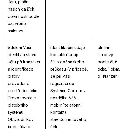
účtu, plnění
našich dalších
povinností podle
uzavřené
smlouvy
Sdělení Vaší
identifikační údaje
plnění
identity a stavu
kontaktní údaje
smlouvy
účtu při transakci
číslo občanského
podle čl. 6
a identifikace
průkazu (v případě,
odst. 1 písm.
platby
že při Vaší
b) Nařízení
provedené
registraci do
prostřednictvím
Systému Corrency
Provozovatele
nesdělíte Váš
platebního
mobilní telefonní
systému
kontakt)
Obchodníkovi
stav Correntového
(identifikace
účtu