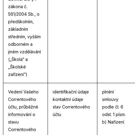
zákona č.
561/2004 Sb., o
předškolním,
základním
středním, vyšším
odborném a
jiném vzdělávání
(„Škola“ a
„Školské
zařízení“)
Vedení Vašeho
identifikační údaje
plnění
Correntového
kontaktní údaje
smlouvy
účtu, průběžné
stav Correntového
podle čl. 6
informování o
účtu
odst. 1 písm.
stavu
b) Nařízení
Correntového