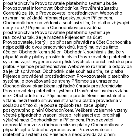
prostřednictvím Provozovatele platebního systému bude
Provozovatel informovat Obchodníka. Prověření zůstatku
Correntů zajišťuje Provozovatel prostřednictvím Webového
rozhraní na základě informací poskytnutých Příjemcem.
Obchodník bere na vědomí a souhlasí s tím, že platba zbývající
ceny zboží/ Příjemcem Obchodníkovi prováděná
prostřednictvím Provozovatele platebního systému je
realizována tak, že je hrazena Příjemcem na účet
Provozovatele, který ji po připsání převádí na účet Obchodníka
nejpozději do dvou pracovních dnů, který mu byl za tímto
účelem Obchodníkem sdělen. Obchodník souhlasí s tím, že v
případě volby platby prostřednictvím Provozovatele platebního
systému zajistí vygenerování příslušných platebních instrukcí pro
platbu Příjemce prostřednictvím Webového rozhraní a odpovídá
za jejich správnost. Obchodník dále souhlasí s tím, že platba
Příjemce prováděná prostřednictvím Provozovatele platebního
systému je považovaná ze strany Příjemce za uhrazenou
Obchodníkovi okamžikem její řádné úhrady prostřednictvím
Provozovatele platebního systému. Uzavření smluvního vztahu
mezi Obchodníkem a Příjemcem je předmětem samostatného
vztahu mezi těmito smluvními stranami a platba prováděná v
souladu s tímto čl. je pouze způsob realizace úplaty
poskytnutého plnění Obchodníkem. Veškeré vzájemné vztahy
včetně případného vracení plateb, reklamací atd. probíhají
výlučně mezi Obchodníkem a Příjemcem. Provozovatel
odpovídá pouze za řádnou realizaci platby Obchodníkovi v
případě jejího řádného zprocesování Provozovatelem
platebního systému od Příjemce a neodpovídá za plnění