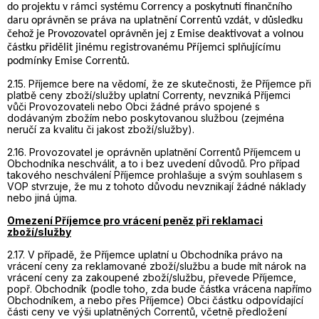
do projektu v rámci systému Corrency a poskytnutí finančního
daru oprávněn se práva na uplatnění Correntů vzdát, v důsledku
čehož je Provozovatel oprávněn jej z Emise deaktivovat a volnou
částku přidělit jinému registrovanému Příjemci splňujícímu
podmínky Emise Correntů.
2.15. Příjemce bere na vědomí, že ze skutečnosti, že Příjemce při
platbě ceny zboží/služby uplatní Correnty, nevzniká Příjemci
vůči Provozovateli nebo Obci žádné právo spojené s
dodávaným zbožím nebo poskytovanou službou (zejména
neručí za kvalitu či jakost zboží/služby).
2.16. Provozovatel je oprávněn uplatnění Correntů Příjemcem u
Obchodníka neschválit, a to i bez uvedení důvodů. Pro případ
takového neschválení Příjemce prohlašuje a svým souhlasem s
VOP stvrzuje, že mu z tohoto důvodu nevznikají žádné náklady
nebo jiná újma.
Omezení Příjemce pro vrácení peněz při reklamaci
zboží/služby
2.17. V případě, že Příjemce uplatní u Obchodníka právo na
vrácení ceny za reklamované zboží/službu a bude mít nárok na
vrácení ceny za zakoupené zboží/službu, převede Příjemce,
popř. Obchodník (podle toho, zda bude částka vrácena napřímo
Obchodníkem, a nebo přes Příjemce) Obci částku odpovídající
části ceny ve výši uplatněných Correntů, včetně předložení