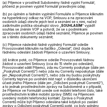
(a) Příjemce v prostředí Subdomény řádně vyplní Formulář,
přičemž je povinen vyplnit Formulář pravdivými údaji;
(b) po úplném a řádném vyplnění Formuláře si Příjemce kliknutím
na hyperlinkový odkaz na VOP, Smlouvu a na zpracování
osobních údajů otevře jejich text a seznámí se s nimi, načež
zaškrtnutím políčka obsahující slovo „
SOUHLASÍM
“ vyjádří
souhlas se zněním VOP a potvrdí, že se s podmínkami
zpracování osobních údajů řádně seznámil, Příjemce je povinen
se s těmito dokumenty seznámit;
(c) Příjemce následně řádně vyplněný Formulář odešle
Provozovateli kliknutím na tlačítko „Odeslat“, čímž dojde k
řádnému odeslání žádosti Příjemce o uzavření Smlouvy;
(d) krátce poté, co Příjemce odešle Provozovateli řádnou
žádost o uzavření Smlouvy (cca do 15 vteřin po odeslání),
Provozovatel sdělí Příjemci, zda mu Correnty poskytuje (dále jen
„Poskytnutí Correntů“) nebo zda mu Correnty neposkytuje (dále
jen „Neposkytnutí Correntů“), nebo zda mu budou poskytnuty
Correnty teprve po uvolnění míst např. v důsledku ukončení
účasti jiného Příjemce (dále jen „Odložení poskytnutí Correntů“),
a to jednak prostřednictvím zprávy na Subdoméně a v případě,
že Příjemce ve Formuláři uvede své mobilní telefonní číslo, také
prostřednictvím krátké mobilní zprávy (SMS) na Příjemcem
uvedený mobilní telefonický kontakt. Zpráva o Poskytnutí
Correntů může být Příjemci odeslána také kdykoli po zaslání
zprávy o Odložení poskytnutí Correntů poté, co byly splněny