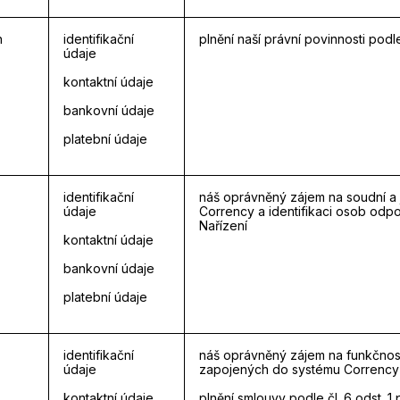
h
identifikační
plnění naší právní povinnosti podle 
údaje
kontaktní údaje
bankovní údaje
platební údaje
identifikační
náš oprávněný zájem na soudní a 
údaje
Corrency a identifikaci osob odpov
Nařízení
kontaktní údaje
bankovní údaje
platební údaje
identifikační
náš oprávněný zájem na funkčnost
údaje
zapojených do systému Corrency po
kontaktní údaje
plnění smlouvy podle čl. 6 odst. 1 