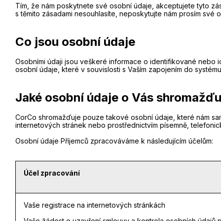
Tím, že nám poskytnete své osobní údaje, akceptujete tyto 
s těmito zásadami nesouhlasíte, neposkytujte nám prosím své o
Co jsou osobní údaje
Osobními údaji jsou veškeré informace o identifikované nebo ide
osobní údaje, které v souvislosti s Vaším zapojením do systém
Jaké osobní údaje o Vás shromažďu
CorCo shromažďuje pouze takové osobní údaje, které nám sami
internetových stránek nebo prostřednictvím písemně, telefonic
Osobní údaje Příjemců zpracováváme k následujícím účelům:
Účel zpracování
Vaše registrace na internetových stránkách
Vaše žádost o uzavření smlouvy a kontrola osobních údajů 