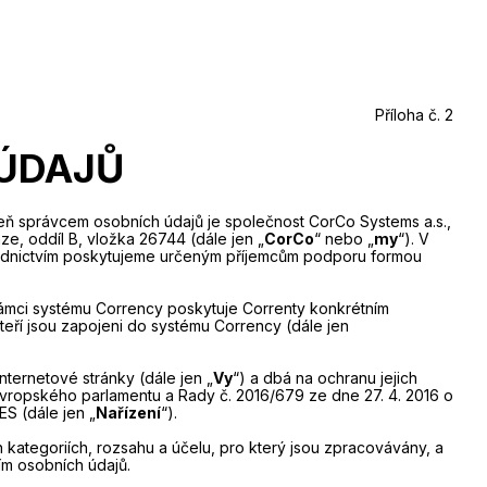
Příloha č. 2
ÚDAJŮ
eň správcem osobních údajů je společnost CorCo Systems a.s.,
e, oddíl B, vložka 26744 (dále jen „
CorCo
“ nebo „
my
“). V
řednictvím poskytujeme určeným příjemcům podporu formou
 rámci systému Corrency poskytuje Correnty konkrétním
kteří jsou zapojeni do systému Corrency (dále jen
ternetové stránky (dále jen „
Vy
“) a dbá na ochranu jejich
vropského parlamentu a Rady č. 2016/679 ze dne 27. 4. 2016 o
S (dále jen „
Nařízení
“).
ategoriích, rozsahu a účelu, pro který jsou zpracovávány, a
ím osobních údajů.