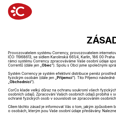
ZÁSA
Provozovatelem systému Corrency, provozovatelem internetový
IČO: 11968613, se sídlem Karolinská 661/4, Karlín, 186 00 Pra
rámci systému Corrency zpracováváme Vaše osobní údaje spol
Correntů (dále jen „
Obec
“). Spolu s Obcí jsme společnými sprá
Systém Corrency je systém efektivní distribuce peněz prostřed
fyzickým osobám (dále jen „
Příjemci
“). Tito Příjemci následn
„
Obchodníci
“).
CorCo klade velký důraz na ochranu soukromí všech fyzických
osobních údajů. Zpracování Vašich osobních údajů probíhá v 
ochraně fyzických osob v souvislosti se zpracováním osobních
Cílem těchto zásad je informovat Vás o tom, jakým způsobem b
o osobách, kterým jsou Vaše osobní údaje předávány. Naleznet