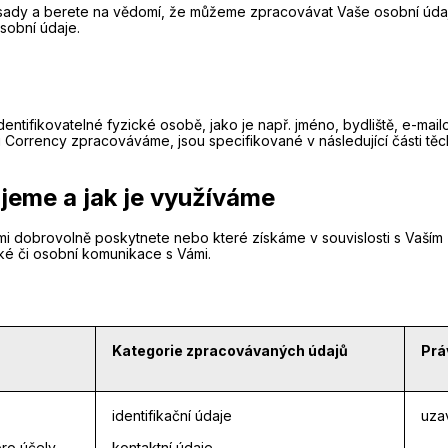
zásady a berete na vědomí, že můžeme zpracovávat Vaše osobní ú
sobní údaje.
ntifikovatelné fyzické osobě, jako je např. jméno, bydliště, e-mailov
u Corrency zpracováváme, jsou specifikované v následující části těc
jeme a jak je využíváme
 dobrovolně poskytnete nebo které získáme v souvislosti s Vaším 
ké či osobní komunikace s Vámi.
Kategorie zpracovávaných údajů
Prá
identifikační údaje
uzav
pro účely
kontaktní údaje