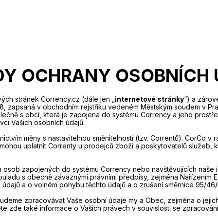
DY OCHRANY OSOBNÍCH 
ch stránek Corrency.cz (dále jen „
internetové stránky
“) a zárov
ha 8, zapsaná v obchodním rejstříku vedeném Městským soudem v Praz
ečně s obcí, která je zapojena do systému Corrency a jeho prost
vci Vašich osobních údajů.
nictvím měny s nastavitelnou směnitelností (tzv. Correntů). CorCo v
ě mohou uplatnit Correnty u prodejců zboží a poskytovatelů služeb, 
 osob zapojených do systému Corrency nebo navštěvujících naše in
souladu s obecně závaznými právními předpisy, zejména Nařízením E
 údajů a o volném pohybu těchto údajů a o zrušení směrnice 95/46/E
udeme zpracovávat Vaše osobní údaje my a Obec, zejména o jejich k
e zde také informace o Vašich právech v souvislosti se zpracován