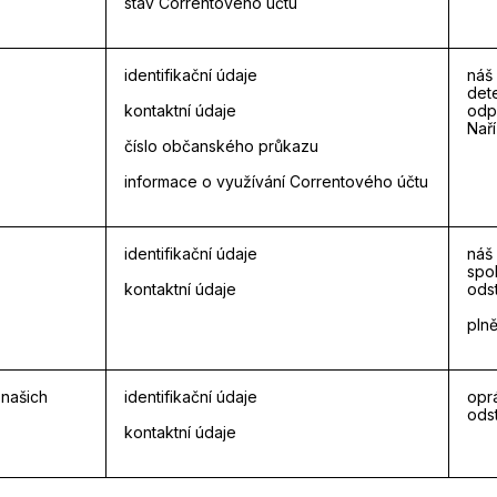
stav Correntového účtu
identifikační údaje
náš
dete
kontaktní údaje
odpo
Naří
číslo občanského průkazu
informace o využívání Correntového účtu
identifikační údaje
náš
spo
kontaktní údaje
odst
plně
 našich
identifikační údaje
opr
odst
kontaktní údaje