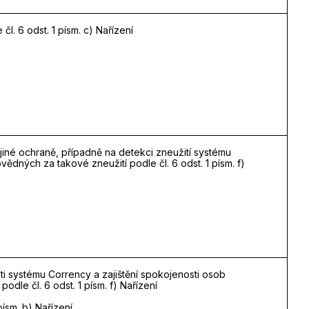
čl. 6 odst. 1 písm. c) Nařízení
jiné ochraně, případně na detekci zneužití systému
ědných za takové zneužití podle čl. 6 odst. 1 písm. f)
i systému Corrency a zajištění spokojenosti osob
dle čl. 6 odst. 1 písm. f) Nařízení
písm. b) Nařízení