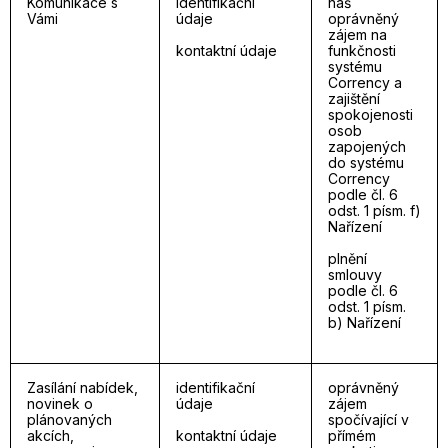
Komunikace s
identifikační
náš
Vámi
údaje
oprávněný
zájem na
kontaktní údaje
funkčnosti
systému
Corrency a
zajištění
spokojenosti
osob
zapojených
do systému
Corrency
podle čl. 6
odst. 1 písm. f)
Nařízení
plnění
smlouvy
podle čl. 6
odst. 1 písm.
b) Nařízení
Zasílání nabídek,
identifikační
oprávněný
novinek o
údaje
zájem
plánovaných
spočívající v
akcích,
kontaktní údaje
přímém