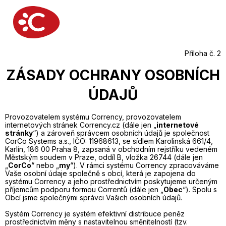
Příloha č. 2
ZÁSADY OCHRANY OSOBNÍCH
ÚDAJŮ
Provozovatelem systému Corrency, provozovatelem
internetových stránek Corrency.cz (dále jen „
internetové
stránky
“) a zároveň správcem osobních údajů je společnost
CorCo Systems a.s., IČO: 11968613, se sídlem Karolinská 661/4,
Karlín, 186 00 Praha 8, zapsaná v obchodním rejstříku vedeném
Městským soudem v Praze, oddíl B, vložka 26744 (dále jen
„
CorCo
“ nebo „
my
“). V rámci systému Corrency zpracováváme
Vaše osobní údaje společně s obcí, která je zapojena do
systému Corrency a jeho prostřednictvím poskytujeme určeným
příjemcům podporu formou Correntů (dále jen „
Obec
“). Spolu s
Obcí jsme společnými správci Vašich osobních údajů.
Systém Corrency je systém efektivní distribuce peněz
prostřednictvím měny s nastavitelnou směnitelností (tzv.