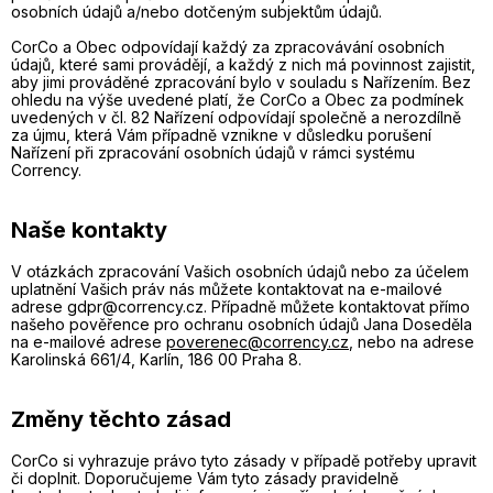
osobních údajů a/nebo dotčeným subjektům údajů.
CorCo a Obec odpovídají každý za zpracovávání osobních
údajů, které sami provádějí, a každý z nich má povinnost zajistit,
aby jimi prováděné zpracování bylo v souladu s Nařízením. Bez
ohledu na výše uvedené platí, že CorCo a Obec za podmínek
uvedených v čl. 82 Nařízení odpovídají společně a nerozdílně
za újmu, která Vám případně vznikne v důsledku porušení
Nařízení při zpracování osobních údajů v rámci systému
Corrency.
Naše kontakty
V otázkách zpracování Vašich osobních údajů nebo za účelem
uplatnění Vašich práv nás můžete kontaktovat na e-mailové
adrese gdpr@corrency.cz. Případně můžete kontaktovat přímo
našeho pověřence pro ochranu osobních údajů Jana Doseděla
na e-mailové adrese
poverenec@corrency.cz
, nebo na adrese
Karolinská 661/4, Karlín, 186 00 Praha 8.
Změny těchto zásad
CorCo si vyhrazuje právo tyto zásady v případě potřeby upravit
či doplnit. Doporučujeme Vám tyto zásady pravidelně