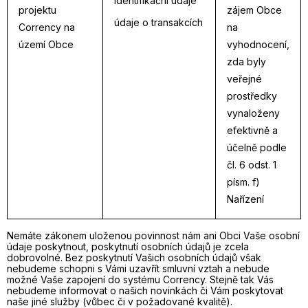
identifikační údaje
projektu
zájem Obce
údaje o transakcích
Corrency na
na
území Obce
vyhodnocení,
zda byly
veřejné
prostředky
vynaloženy
efektivně a
účelně podle
čl. 6 odst. 1
písm. f)
Nařízení
Nemáte zákonem uloženou povinnost nám ani Obci Vaše osobní
údaje poskytnout, poskytnutí osobních údajů je zcela
dobrovolné. Bez poskytnutí Vašich osobních údajů však
nebudeme schopni s Vámi uzavřít smluvní vztah a nebude
možné Vaše zapojení do systému Corrency. Stejně tak Vás
nebudeme informovat o našich novinkách či Vám poskytovat
naše jiné služby (vůbec či v požadované kvalitě).