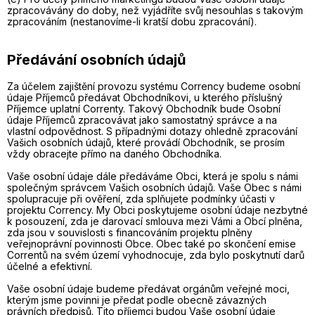
zpracovávány do doby, než vyjádříte svůj nesouhlas s takovým
zpracováním (nestanovíme-li kratší dobu zpracování).
Předávání osobních údajů
Za účelem zajištění provozu systému Corrency budeme osobní
údaje Příjemců předávat Obchodníkovi, u kterého příslušný
Příjemce uplatní Correnty. Takový Obchodník bude Osobní
údaje Příjemců zpracovávat jako samostatný správce a na
vlastní odpovědnost. S případnými dotazy ohledně zpracování
Vašich osobních údajů, které provádí Obchodník, se prosím
vždy obracejte přímo na daného Obchodníka.
Vaše osobní údaje dále předáváme Obci, která je spolu s námi
společným správcem Vašich osobních údajů. Vaše Obec s námi
spolupracuje při ověření, zda splňujete podmínky účasti v
projektu Corrency. My Obci poskytujeme osobní údaje nezbytné
k posouzení, zda je darovací smlouva mezi Vámi a Obcí plněna,
zda jsou v souvislosti s financováním projektu plněny
veřejnoprávní povinnosti Obce. Obec také po skončení emise
Correntů na svém území vyhodnocuje, zda bylo poskytnutí darů
účelné a efektivní.
Vaše osobní údaje budeme předávat orgánům veřejné moci,
kterým jsme povinni je předat podle obecně závazných
právních předpisů. Tito příjemci budou Vaše osobní údaje