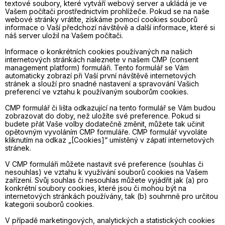
textové soubory, které vytváří webový server a ukládá je ve
Vašem počítači prostřednictvím prohlížeče. Pokud se na naše
webové stránky vrátíte, získáme pomocí cookies souborů
informace o Vaší předchozí návštěvě a další informace, které si
náš server uložil na Vašem počítači.
Informace o konkrétních cookies používaných na našich
internetových stránkách naleznete v našem CMP (consent
management platform) formuláři. Tento formulář se Vám
automaticky zobrazí při Vaší první návštěvě internetových
stránek a slouží pro snadné nastavení a spravování Vašich
preferencí ve vztahu k používaným souborům cookies.
CMP formulář či lišta odkazující na tento formulář se Vám budou
zobrazovat do doby, než uložíte své preference. Pokud si
budete přát Vaše volby dodatečně změnit, můžete tak učinit
opětovným vyvoláním CMP formuláře. CMP formulář vyvoláte
kliknutím na odkaz „[Cookies]“ umístěný v zápatí internetových
stránek.
V CMP formuláři můžete nastavit své preference (souhlas či
nesouhlas) ve vztahu k využívání souborů cookies na Vašem
zařízení. Svůj souhlas či nesouhlas můžete vyjádřit jak (a) pro
konkrétní soubory cookies, které jsou či mohou být na
internetových stránkách používány, tak (b) souhrnně pro určitou
kategorii souborů cookies.
V případě marketingových, analytických a statistických cookies