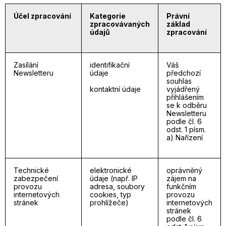
Účel zpracování
Kategorie
Právní
zpracovávaných
základ
údajů
zpracování
Zasílání
identifikační
Váš
Newsletteru
údaje
předchozí
souhlas
kontaktní údaje
vyjádřený
přihlášením
se k odběru
Newsletteru
podle čl. 6
odst. 1 písm.
a) Nařízení
Technické
elektronické
oprávněný
zabezpečení
údaje (např. IP
zájem na
provozu
adresa, soubory
funkčním
internetových
cookies, typ
provozu
stránek
prohlížeče)
internetových
stránek
podle čl. 6