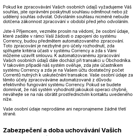
Pokud ke zpracovávání Vašich osobních údajů vyžadujeme Váš
souhlas, jste oprávněni poskytnutí souhlasu odmítnout nebo již
udělený souhlas odvolat. Odvoláním souhlasu nicméně nebude
dotčena zákonnost zpracování v období před jeho odvoláním.
Jste-li Příjemcem, vezměte prosím na vědomí, že osobní údaje,
které zadáte v rámci Vaší žádosti o zapojení do systému
Corrency, budou předmětem automatizovaného zpracování.
Toto zpracování je nezbytné pro účely rozhodnutí, zda
splňujete kritéria účasti v systému Corrency a zda s Vámi
můžeme uzavřít smlouvu. K automatizovanému zpracování
Vašich osobních údajů dále dochází při transakci u Obchodníka.
V takovém případě náš systém ověřuje, zda jste účastníkem
systému Corrency a zda je na Vašem účtu dostatečný počet
Correntů nutných k uskutečnění transakce. Vaše osobní údaje za
těmito účely zpracováváme automatizovaně z důvodu
efektivního fungování systému Corrency. Pokud se budete
domnívat, že náš systém vyhodnotil jakoukoli operaci chybně,
neváhejte se na nás obrátit prostřednictvím kontaktu uvedeného
níže.
Vaše osobní údaje neprodáme ani nepronajmeme žádné třetí
straně.
Zabezpečení a doba uchovávání Vašich