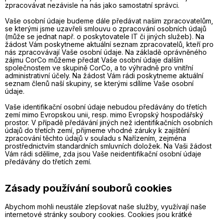
zpracovávat nezávisle na nás jako samostatní správci.
Vaše osobní údaje budeme dále předávat našim zpracovatelům,
se kterými jsme uzavřeli smlouvu o zpracování osobních údajů
(může se jednat např. o poskytovatele IT či jiných služeb). Na
žádost Vám poskytneme aktuální seznam zpracovatelů, kteří pro
nás zpracovávají Vaše osobní údaje. Na základě oprávněného
zájmu CorCo můžeme předat Vaše osobní údaje dalším
společnostem ve skupině CorCo, a to výhradně pro vnitřní
administrativní účely. Na žádost Vám rádi poskytneme aktuální
seznam členů naší skupiny, se kterými sdílíme Vaše osobní
údaje.
Vaše identifikační osobní údaje nebudou předávány do třetích
zemí mimo Evropskou unii, resp. mimo Evropský hospodářský
prostor. V případě předávání jiných než identifikačních osobních
údajů do třetích zemí, přijmeme vhodné záruky k zajištění
zpracování těchto údajů v souladu s Nařízením, zejména
prostřednictvím standardních smluvních doložek. Na Vaši žádost
Vám rádi sdělíme, zda jsou Vaše neidentifikační osobní údaje
předávány do třetích zemí.
Zásady používání souborů cookies
Abychom mohli neustále zlepšovat naše služby, využívají naše
internetové stránky soubory cookies. Cookies jsou krátké