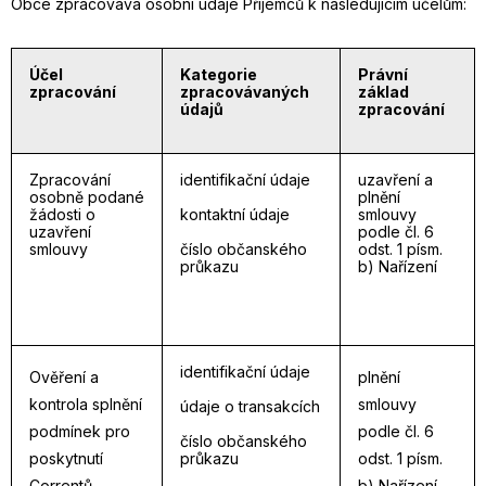
Obce zpracovává osobní údaje Příjemců k následujícím účelům:
Účel
Kategorie
Právní
zpracování
zpracovávaných
základ
údajů
zpracování
Zpracování
identifikační údaje
uzavření a
osobně podané
plnění
žádosti o
kontaktní údaje
smlouvy
uzavření
podle čl. 6
smlouvy
číslo občanského
odst. 1 písm.
průkazu
b) Nařízení
identifikační údaje
Ověření a
plnění
kontrola splnění
smlouvy
údaje o transakcích
podmínek pro
podle čl. 6
číslo občanského
poskytnutí
průkazu
odst. 1 písm.
Correntů
b) Nařízení