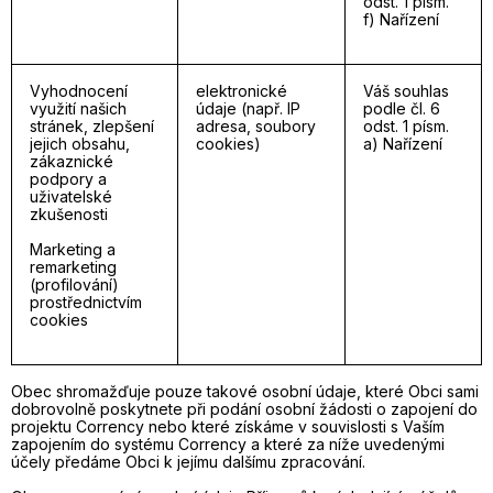
odst. 1 písm.
f) Nařízení
Vyhodnocení
elektronické
Váš souhlas
využití našich
údaje (např. IP
podle čl. 6
stránek, zlepšení
adresa, soubory
odst. 1 písm.
jejich obsahu,
cookies)
a) Nařízení
zákaznické
podpory a
uživatelské
zkušenosti
Marketing a
remarketing
(profilování)
prostřednictvím
cookies
Obec shromažďuje pouze takové osobní údaje, které Obci sami
dobrovolně poskytnete při podání osobní žádosti o zapojení do
projektu Corrency nebo které získáme v souvislosti s Vaším
zapojením do systému Corrency a které za níže uvedenými
účely předáme Obci k jejímu dalšímu zpracování.