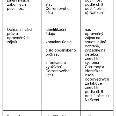
plnění našich
povinnosti
zákonných
stav
podle čl. 6
povinností
Correntového
odst. 1 písm.
účtu
c) Nařízení
Ochrana našich
identifikační
náš
práv a
údaje
oprávněný
oprávněných
zájem na
zájmů
kontaktní údaje
soudní a jiné
ochraně,
číslo občanského
případně na
průkazu
detekci
zneužití
informace o
systému
využívání
Corrency a
Correntového
identifikaci
účtu
osob
odpovědných
za takové
zneužití
podle čl. 6
odst. 1 písm. f)
Nařízení