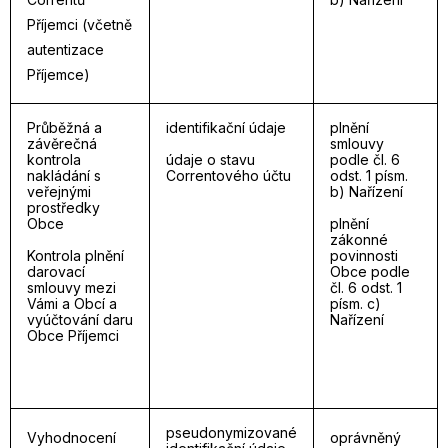
Příjemci (včetně
autentizace
Příjemce)
Průběžná a
identifikační údaje
plnění
závěrečná
smlouvy
kontrola
údaje o stavu
podle čl. 6
nakládání s
Correntového účtu
odst. 1 písm.
veřejnými
b) Nařízení
prostředky
Obce
plnění
zákonné
Kontrola plnění
povinnosti
darovací
Obce podle
smlouvy mezi
čl. 6 odst. 1
Vámi a Obcí a
písm. c)
vyúčtování daru
Nařízení
Obce Příjemci
pseudonymizované
Vyhodnocení
oprávněný