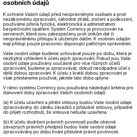
osobních údajů
K ochraně Vašich údajů před neoprávněnými osobami a proti
nezákonnému zpracování, náhodné ztrátě, zničení a poškození,
používáme přísná fyzická, elektronická a administrativní
bezpečnostní opatření. Systém Corrency je provozován na
serverech, které jsou zabezpečeny proti únikům dat či
neoprávněnému přístupu k uloženým datům. K osobním údajům
mají přístup pouze pracovníci disponující patřičným oprávněním..
Vaše osobní údaje budeme uchovávat pouze po dobu, která je
nezbytná vzhledem k účelu jejich zpracování. Pokud jsou Vaše
osobní údaje používány současně pro více různých účelů
zpracování, budeme je zpracovávat, dokud neodpadne účel s
delší dobou zpracování. K účelu s kratší dobou zpracování je
však přestaneme používat, jakmile tato doba uplyne.
V rámci systému Corrency jsou používána následující kritéria pro
stanovení doby zpracování Vašich osobních údajů:
(a) K účelu uzavření a plnění smlouvy budou Vaše osobní údaje
zpracovávány do zániku závazků z příslušné smlouvy, případně
do přijetí rozhodnutí, že smlouva nebude uzavřena.
(b) K účelu dodržení právních povinností podle obecně
závazných právních předpisů budou Vaše osobní údaje
zpracovávány po dobu trvání příslušné právní povinnosti.