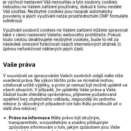
je výchozí nastavení Váš nesouhlas a tyto soubory cookies
nebudou na Vašem zařízení používány, dokud k tomu nedáte
Váš souhlas. Nezbytné cookies jsou naopak automaticky
povoleny a jejich využívání nelze prostřednictvím CMP formuláře
odmítnout
Využívání souborů cookies na Vašem zařízení můžete spravovat
také v rámci nastavení Vašeho webového prohlížeče. Pokud
touto cestou deaktivujete nezbytné cookies, bude to mít za
následek omezení funkčnosti našich internetových stránek či
úplnou nefunkčnost některých jejich částí.
Vaše práva
V souvislosti se zpracováním Vašich osobních údajů máte níže
uvedená práva. Na výkon těchto práv se nicméně mohou
vztahovat určité výjimky, a proto je nemusí být možné uplatnit ve
všech situacích. V případě, že uplatníte Vaše práva a Vaše
žádost bude shledána oprávněnou, přijmeme požadovaná
opatření bez zbytečného odkladu, nejpozději do jednoho
měsíce (v důvodných případech lze tuto lhůtu prodloužit až o
další dva měsíce).
Právo na informace
Máte právo být stručným,
transparentním, srozumitelným a snadno přístupným
způsobem informováni o tom, jakým způsobem jsou Vaše