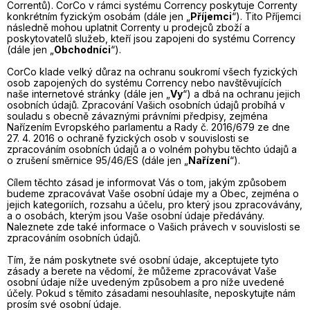
Correntů). CorCo v rámci systému Corrency poskytuje Correnty
konkrétním fyzickým osobám (dále jen „
Příjemci
“). Tito Příjemci
následně mohou uplatnit Correnty u prodejců zboží a
poskytovatelů služeb, kteří jsou zapojeni do systému Corrency
(dále jen „
Obchodníci
“).
CorCo klade velký důraz na ochranu soukromí všech fyzických
osob zapojených do systému Corrency nebo navštěvujících
naše internetové stránky (dále jen „
Vy
“) a dbá na ochranu jejich
osobních údajů. Zpracování Vašich osobních údajů probíhá v
souladu s obecně závaznými právními předpisy, zejména
Nařízením Evropského parlamentu a Rady č. 2016/679 ze dne
27. 4. 2016 o ochraně fyzických osob v souvislosti se
zpracováním osobních údajů a o volném pohybu těchto údajů a
o zrušení směrnice 95/46/ES (dále jen „
Nařízení
“).
Cílem těchto zásad je informovat Vás o tom, jakým způsobem
budeme zpracovávat Vaše osobní údaje my a Obec, zejména o
jejich kategoriích, rozsahu a účelu, pro který jsou zpracovávány,
a o osobách, kterým jsou Vaše osobní údaje předávány.
Naleznete zde také informace o Vašich právech v souvislosti se
zpracováním osobních údajů.
Tím, že nám poskytnete své osobní údaje, akceptujete tyto
zásady a berete na vědomí, že můžeme zpracovávat Vaše
osobní údaje níže uvedeným způsobem a pro níže uvedené
účely. Pokud s těmito zásadami nesouhlasíte, neposkytujte nám
prosím své osobní údaje.