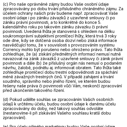
(c) Pro naše oprávněné zájmy budou Vaše osobní údaje
zpracovávány po dobu trvání příslušného chráněného zájmu. Za
účelem ochrany našich práv budeme např. zpracovávat Vaše
osobní údaje i po zániku závazků z uzavřené smlouvy či po
zániku právní povinnosti, a to konkrétně do konce 5.
kalendářního roku po takovém zániku závazku či právní
povinnosti. Uvedená lhůta je stanovená s ohledem na délku
soukromoprávní subjektivní promlčecí lhůty, která trvá 3 roky
ode dne, kdy se dotčená osoba dozví nebo získá informace
nasvědčující tomu, že v souvislosti s provozováním systému
Corrency mohlo být porušeno nebo ohroženo právo. Tato lhůta
zohledňuje, že (a) získání předmětných informací nemusí nutně
navazovat na zánik závazků z uzavřené smlouvy či zánik právní
povinnosti a dále (b) že příslušný orgán nás nemusí o podaném
návrhu, žalobě, podnětu aj. informovat obratem. Tato lhůta také
zohledňuje promlčecí dobu trestní odpovědnosti za spáchání
méně závažných trestných činů. V případě zahájení a trvání
soudního, správního nebo jiného řízení, ve kterém budou
řešeny naše práva či povinnosti vůči Vám, neskončí zpracování
před ukončením takového řízení.
(d) Pokud udělíte souhlas se zpracováním Vašich osobních
údajů k určitému účelu, budou osobní údaje k danému účelu
zpracovávány do doby, než takový souhlas odvoláte
(nestanovíme-li při získávání Vašeho souhlasu kratší dobu
zpracování).
(e) Pro účely přímého marketingu budou Vaše osobní údaje