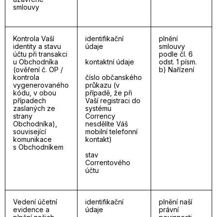
smlouvy
Kontrola Vaší
identifikační
plnění
identity a stavu
údaje
smlouvy
účtu při transakci
podle čl. 6
u Obchodníka
kontaktní údaje
odst. 1 písm.
(ověření č. OP /
b) Nařízení
kontrola
číslo občanského
vygenerovaného
průkazu (v
kódu, v obou
případě, že při
případech
Vaší registraci do
zaslaných ze
systému
strany
Corrency
Obchodníka),
nesdělíte Váš
související
mobilní telefonní
komunikace
kontakt)
s Obchodníkem
stav
Correntového
účtu
Vedení účetní
identifikační
plnění naší
evidence a
údaje
právní