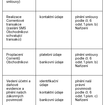
smlouvy)
Realizace
kontaktní údaje
plnění smlouvy
Correntové
podle čl. 6
transakce
odst. 1 písm. b)
(zaslání SMS
Nařízení
Obchodníkovi
schvalující
transakci)
Proplacení
platební údaje
plnění smlouvy
Correntů
podle čl. 6
Obchodníkovi
bankovní údaje
odst. 1 písm. b)
Nařízení
Vedení účetní a
identifikační
plnění naší
daňové
údaje
právní
evidence a
povinnosti
plnění našich
kontaktní údaje
podle čl. 6
zákonných
odst. 1 písm. c)
povinností
bankovní údaje
Nařízení