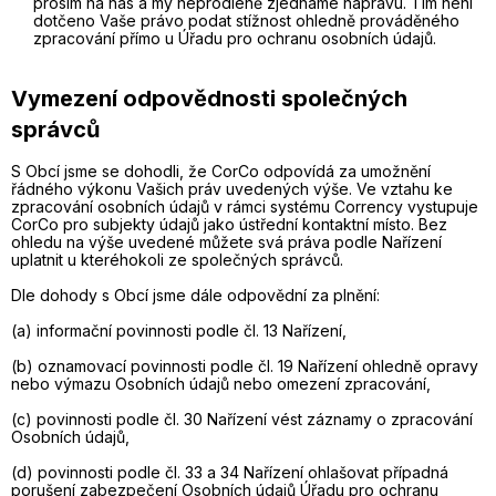
prosím na nás a my neprodleně zjednáme nápravu. Tím není
dotčeno Vaše právo podat stížnost ohledně prováděného
zpracování přímo u Úřadu pro ochranu osobních údajů.
Vymezení odpovědnosti společných
správců
S Obcí jsme se dohodli, že CorCo odpovídá za umožnění
řádného výkonu Vašich práv uvedených výše. Ve vztahu ke
zpracování osobních údajů v rámci systému Corrency vystupuje
CorCo pro subjekty údajů jako ústřední kontaktní místo. Bez
ohledu na výše uvedené můžete svá práva podle Nařízení
uplatnit u kteréhokoli ze společných správců.
Dle dohody s Obcí jsme dále odpovědní za plnění:
(a) informační povinnosti podle čl. 13 Nařízení,
(b) oznamovací povinnosti podle čl. 19 Nařízení ohledně opravy
nebo výmazu Osobních údajů nebo omezení zpracování,
(c) povinnosti podle čl. 30 Nařízení vést záznamy o zpracování
Osobních údajů,
(d) povinnosti podle čl. 33 a 34 Nařízení ohlašovat případná
porušení zabezpečení Osobních údajů Úřadu pro ochranu