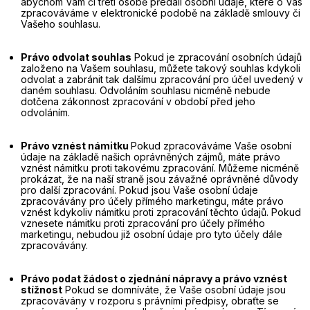
abychom Vám či třetí osobě předali osobní údaje, které o Vás
zpracováváme v elektronické podobě na základě smlouvy či
Vašeho souhlasu.
Právo odvolat souhlas
Pokud je zpracování osobních údajů
založeno na Vašem souhlasu, můžete takový souhlas kdykoli
odvolat a zabránit tak dalšímu zpracování pro účel uvedený v
daném souhlasu. Odvoláním souhlasu nicméně nebude
dotčena zákonnost zpracování v období před jeho
odvoláním.
Právo vznést námitku
Pokud zpracováváme Vaše osobní
údaje na základě našich oprávněných zájmů, máte právo
vznést námitku proti takovému zpracování. Můžeme nicméně
prokázat, že na naší straně jsou závažné oprávněné důvody
pro další zpracování. Pokud jsou Vaše osobní údaje
zpracovávány pro účely přímého marketingu, máte právo
vznést kdykoliv námitku proti zpracování těchto údajů. Pokud
vznesete námitku proti zpracování pro účely přímého
marketingu, nebudou již osobní údaje pro tyto účely dále
zpracovávány.
Právo podat žádost o zjednání nápravy a právo vznést
stížnost
Pokud se domníváte, že Vaše osobní údaje jsou
zpracovávány v rozporu s právními předpisy, obraťte se